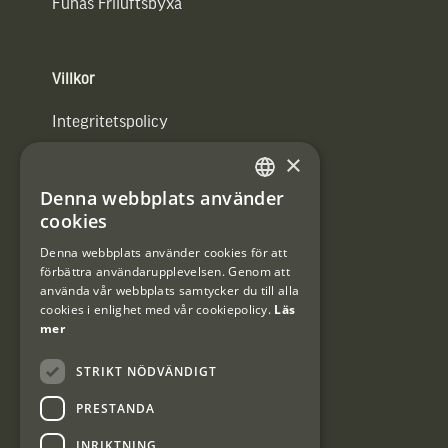
Funäs Friluftsbyxa
Villkor
Integritetspolicy
×
Användarvillkor
Denna webbplats använder
#Interjaktfamily
SWEDISH
cookies
DANISH
Denna webbplats använder cookies för att
förbättra användarupplevelsen. Genom att
Kundklubb
använda vår webbplats samtycker du till alla
cookies i enlighet med vår cookiepolicy.
Läs
Information om kundklubben.
mer
STRIKT NÖDVÄNDIGT
PRESTANDA
INRIKTNING