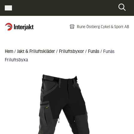
Interjakt SE
Rune Östberg Cykel & Sport AB
Hoppa till innehåll
Hem
/
Jakt & Friluftskläder
/
Friluftsbyxor
/
Funäs
/ Funäs
Friluftsbyxa