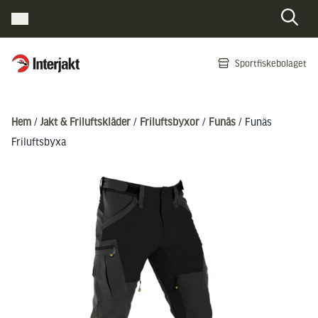
Interjakt SE
Sportfiskebolaget
Hoppa till innehåll
Hem
/
Jakt & Friluftskläder
/
Friluftsbyxor
/
Funäs
/ Funäs
Friluftsbyxa