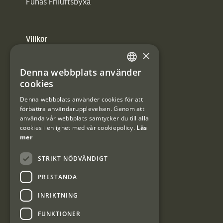
Funäs Friluftsbyxa
Villkor
×
Integritetspolicy
Denna webbplats använder
SWEDISH
Användarvillkor
cookies
DANISH
Denna webbplats använder cookies för att
#Interjaktfamily
förbättra användarupplevelsen. Genom att
använda vår webbplats samtycker du till alla
cookies i enlighet med vår cookiepolicy.
Läs
mer
Kundklubb
STRIKT NÖDVÄNDIGT
Information om kundklubben.
PRESTANDA
INRIKTNING
FUNKTIONER