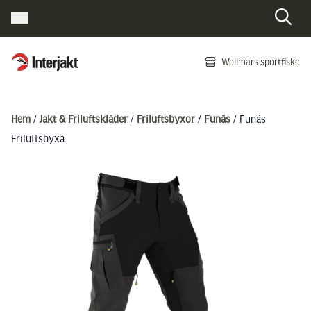
Interjakt SE
Wollmars sportfiske
Hoppa till innehåll
Hem
/
Jakt & Friluftskläder
/
Friluftsbyxor
/
Funäs
/ Funäs
Friluftsbyxa