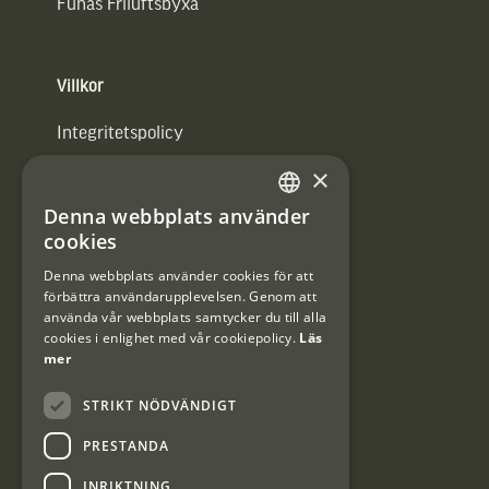
Funäs Friluftsbyxa
Villkor
Integritetspolicy
×
Användarvillkor
Denna webbplats använder
#Interjaktfamily
SWEDISH
cookies
DANISH
Denna webbplats använder cookies för att
förbättra användarupplevelsen. Genom att
Kundklubb
använda vår webbplats samtycker du till alla
cookies i enlighet med vår cookiepolicy.
Läs
Information om kundklubben.
mer
STRIKT NÖDVÄNDIGT
PRESTANDA
INRIKTNING