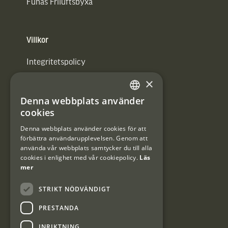
Funäs Friluftsbyxa
Villkor
Integritetspolicy
×
Användarvillkor
Denna webbplats använder
#Interjaktfamily
SWEDISH
cookies
DANISH
Denna webbplats använder cookies för att
förbättra användarupplevelsen. Genom att
Kundklubb
använda vår webbplats samtycker du till alla
cookies i enlighet med vår cookiepolicy.
Läs
Information om kundklubben.
mer
STRIKT NÖDVÄNDIGT
PRESTANDA
INRIKTNING