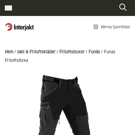
Interjakt SE
Werna Sportfiske
Hoppa till innehåll
Hem
/
Jakt & Friluftskläder
/
Friluftsbyxor
/
Funäs
/ Funäs
Friluftsbyxa