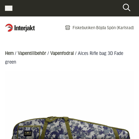
Interjakt SE
Fiskebutiken Böjda Spön (Karlstad)
Hoppa till innehåll
Hem
/
Vapentillbehör
/
Vapenfodral
/ Alces Rifle bag 3D Fade
green