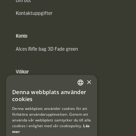
Om oss
Kontaktuppgifter
Konto
Alces Rifle bag 3D Fade green
Villkor
×
Integritetspolicy
Denna webbplats använder
SWEDISH
Användarvillkor
cookies
DANISH
Denna webbplats använder cookies för att
#Interjaktfamily
förbättra användarupplevelsen. Genom att
använda vår webbplats samtycker du till alla
cookies i enlighet med vår cookiepolicy.
Läs
mer
Kundklubb