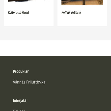
Koffert std Hagel
Koffert std lång
Sidfot
Produkter
Vännäs Friluftbyxa
Interjakt