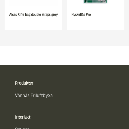
Alces Rifle bag double straps grey
Nyckellås Pro
Sidfot
Produkter
Vännäs Friluftbyxa
Interjakt