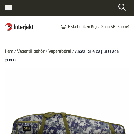
Interjakt SE
Fiskebutiken Böjda Spön AB (Sunne)
Hoppa till innehåll
Hem
/
Vapentillbehör
/
Vapenfodral
/ Alces Rifle bag 3D Fade
green