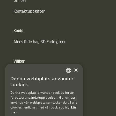
Om oss
Kontaktuppgifter
Konto
Alces Rifle bag 3D Fade green
Villkor
×
Integritetspolicy
Denna webbplats använder
SWEDISH
Användarvillkor
cookies
DANISH
Denna webbplats använder cookies för att
#Interjaktfamily
förbättra användarupplevelsen. Genom att
använda vår webbplats samtycker du till alla
cookies i enlighet med vår cookiepolicy.
Läs
mer
Kundklubb