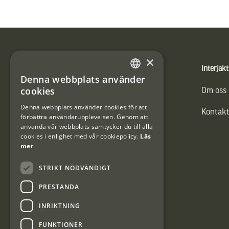
Sidfot
×
Produkter
Interjakt
Denna webbplats använder
SWEDISH
cookies
Vännäs Friluftbyxa
Om oss
DANISH
Denna webbplats använder cookies för att
Kontakt
förbättra användarupplevelsen. Genom att
använda vår webbplats samtycker du till alla
cookies i enlighet med vår cookiepolicy.
Läs
mer
STRIKT NÖDVÄNDIGT
PRESTANDA
INRIKTNING
FUNKTIONER