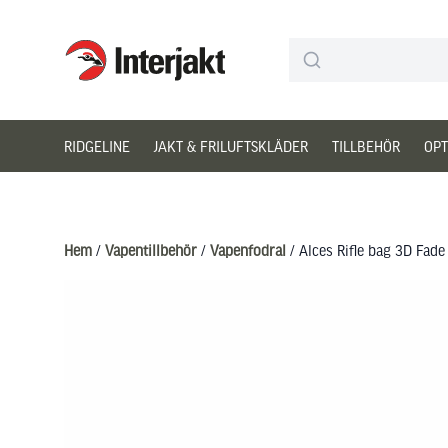
Interjakt SE
Hoppa till innehåll
RIDGELINE
JAKT & FRILUFTSKLÄDER
TILLBEHÖR
OPT
Hem
/
Vapentillbehör
/
Vapenfodral
/ Alces Rifle bag 3D Fade