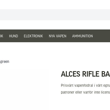
IK
HUND
ELEKTRONIK
NYA VAPEN
AMMUNITION
 green
ALCES RIFLE B
Prisvärt vapenfodral i vårt eg
patroner eller varför inte licen