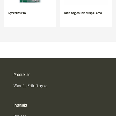
Nyckellås Pro
Rifle bag double straps Camo
Sidfot
Produkter
Vännäs Friluftbyxa
Interjakt