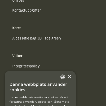
Om oss
Kontaktuppgifter
Konto
Alces Rifle bag 3D Fade green
Villkor
Integritetspolicy
×
Användarvillkor
Denna webbplats använder
#Interjaktfamily
SWEDISH
cookies
DANISH
Denna webbplats använder cookies för att
förbättra användarupplevelsen. Genom att
Kundklubb