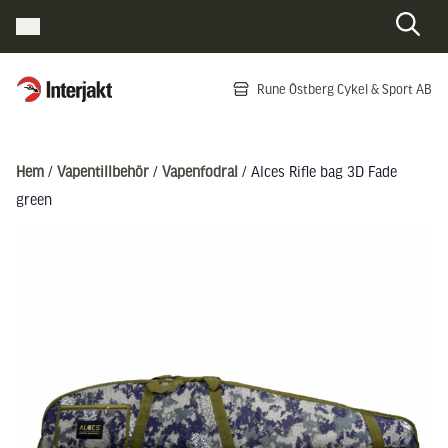
Interjakt SE
Rune Östberg Cykel & Sport AB
Hoppa till innehåll
Hem
/
Vapentillbehör
/
Vapenfodral
/ Alces Rifle bag 3D Fade
green