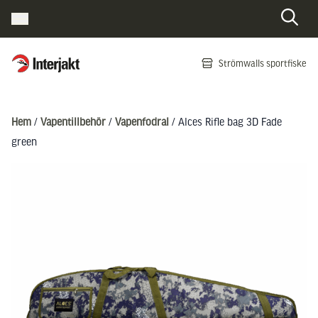
Interjakt SE
Strömwalls sportfiske
Hoppa till innehåll
Hem
/
Vapentillbehör
/
Vapenfodral
/ Alces Rifle bag 3D Fade
green