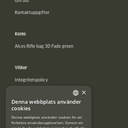
Om oss
Kontaktuppgifter
Konto
Alces Rifle bag 3D Fade green
Villkor
Integritetspolicy
×
Användarvillkor
Denna webbplats använder
#Interjaktfamily
SWEDISH
cookies
DANISH
Denna webbplats använder cookies för att
förbättra användarupplevelsen. Genom att
Kundklubb