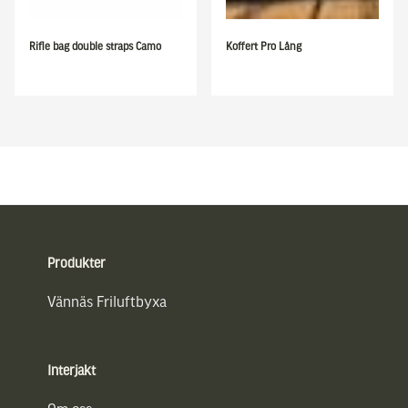
Rifle bag double straps Camo
Koffert Pro Lång
Sidfot
Produkter
Vännäs Friluftbyxa
Interjakt