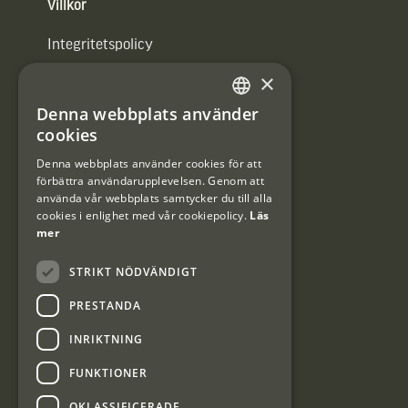
Villkor
Integritetspolicy
×
Användarvillkor
Denna webbplats använder
#Interjaktfamily
SWEDISH
cookies
DANISH
Denna webbplats använder cookies för att
förbättra användarupplevelsen. Genom att
Kundklubb
använda vår webbplats samtycker du till alla
cookies i enlighet med vår cookiepolicy.
Läs
Information om kundklubben.
mer
STRIKT NÖDVÄNDIGT
PRESTANDA
INRIKTNING
Interjakt SE
FUNKTIONER
OKLASSIFICERADE
Interjakt Sweden AB, Årjäng