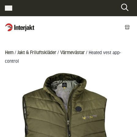
Interjakt SE
Hoppa till innehåll
Hem
/
Jakt & Friluftskläder
/
Värmevästar
/ Heated vest app-
control