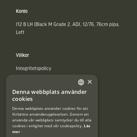
Konto
J12 B LH (Black M Grade 2, ADJ, 12/76, 76cm pipa.
Left
Villkor
Integritetspolicy
×
Användarvillkor
Denna webbplats använder
#Interjaktfamily
SWEDISH
cookies
DANISH
Denna webbplats använder cookies för att
förbättra användarupplevelsen. Genom att
Kundklubb
använda vår webbplats samtycker du till alla
cookies i enlighet med vår cookiepolicy.
Läs
Information om kundklubben.
mer