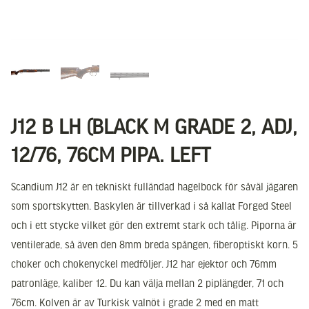
J12 B LH (BLACK M GRADE 2, ADJ,
12/76, 76CM PIPA. LEFT
Scandium J12 är en tekniskt fulländad hagelbock för såväl jägaren
som sportskytten. Baskylen är tillverkad i så kallat Forged Steel
och i ett stycke vilket gör den extremt stark och tålig. Piporna är
ventilerade, så även den 8mm breda spången, fiberoptiskt korn. 5
choker och chokenyckel medföljer. J12 har ejektor och 76mm
patronläge, kaliber 12. Du kan välja mellan 2 piplängder, 71 och
76cm. Kolven är av Turkisk valnöt i grade 2 med en matt