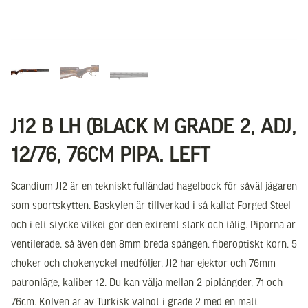
J12 B LH (BLACK M GRADE 2, ADJ,
12/76, 76CM PIPA. LEFT
Scandium J12 är en tekniskt fulländad hagelbock för såväl jägaren
som sportskytten. Baskylen är tillverkad i så kallat Forged Steel
och i ett stycke vilket gör den extremt stark och tålig. Piporna är
ventilerade, så även den 8mm breda spången, fiberoptiskt korn. 5
choker och chokenyckel medföljer. J12 har ejektor och 76mm
patronläge, kaliber 12. Du kan välja mellan 2 piplängder, 71 och
76cm. Kolven är av Turkisk valnöt i grade 2 med en matt