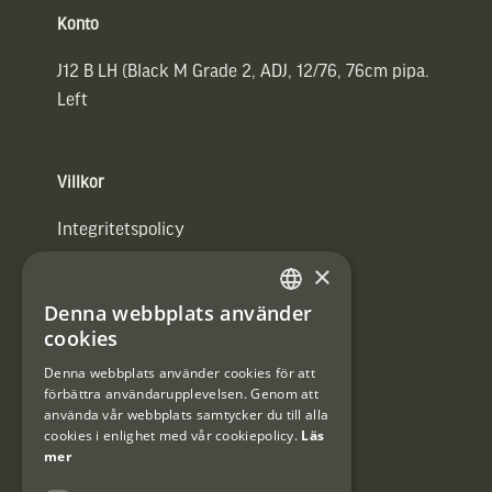
Konto
J12 B LH (Black M Grade 2, ADJ, 12/76, 76cm pipa.
Left
Villkor
Integritetspolicy
×
Användarvillkor
Denna webbplats använder
#Interjaktfamily
SWEDISH
cookies
DANISH
Denna webbplats använder cookies för att
förbättra användarupplevelsen. Genom att
Kundklubb
använda vår webbplats samtycker du till alla
cookies i enlighet med vår cookiepolicy.
Läs
Information om kundklubben.
mer