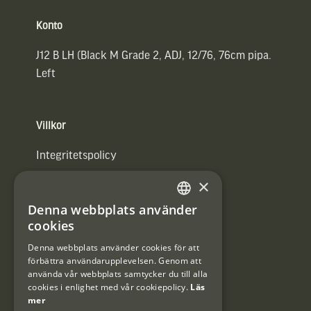
Konto
J12 B LH (Black M Grade 2, ADJ, 12/76, 76cm pipa.
Left
Villkor
Integritetspolicy
×
Användarvillkor
Denna webbplats använder
#Interjaktfamily
SWEDISH
cookies
DANISH
Denna webbplats använder cookies för att
förbättra användarupplevelsen. Genom att
Kundklubb
använda vår webbplats samtycker du till alla
cookies i enlighet med vår cookiepolicy.
Läs
Information om kundklubben.
mer