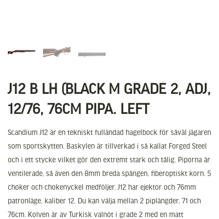
J12 B LH (BLACK M GRADE 2, ADJ,
12/76, 76CM PIPA. LEFT
Scandium J12 är en tekniskt fulländad hagelbock för såväl jägaren
som sportskytten. Baskylen är tillverkad i så kallat Forged Steel
och i ett stycke vilket gör den extremt stark och tålig. Piporna är
ventilerade, så även den 8mm breda spången, fiberoptiskt korn. 5
choker och chokenyckel medföljer. J12 har ejektor och 76mm
patronläge, kaliber 12. Du kan välja mellan 2 piplängder, 71 och
76cm. Kolven är av Turkisk valnöt i grade 2 med en matt