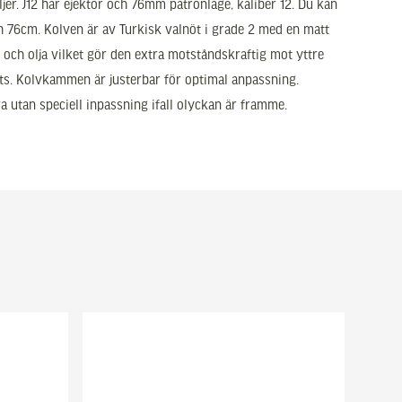
er. J12 har ejektor och 76mm patronläge, kaliber 12. Du kan
ch 76cm. Kolven är av Turkisk valnöt i grade 2 med en matt
 och olja vilket gör den extra motståndskraftig mot yttre
s. Kolvkammen är justerbar för optimal anpassning.
ra utan speciell inpassning ifall olyckan är framme.