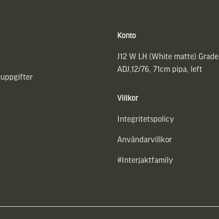
Konto
J12 W LH (White matte) Grade
ADJ,12/76, 71cm pipa, left
uppgifter
Villkor
Integritetspolicy
Användarvillkor
#Interjaktfamily