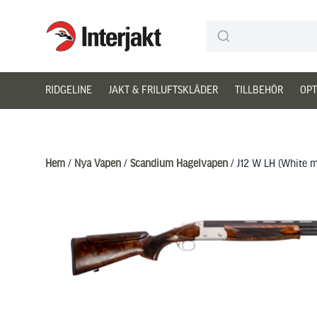
Interjakt SE
Hoppa till innehåll
RIDGELINE
JAKT & FRILUFTSKLÄDER
TILLBEHÖR
OPT
Hem
/
Nya Vapen
/
Scandium Hagelvapen
/ J12 W LH (White ma