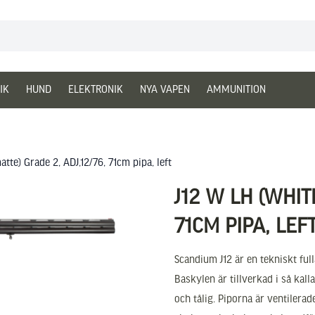
IK
HUND
ELEKTRONIK
NYA VAPEN
AMMUNITION
tte) Grade 2, ADJ,12/76, 71cm pipa, left
J12 W LH (WHIT
71CM PIPA, LEF
Scandium J12 är en tekniskt fu
Baskylen är tillverkad i så kalla
och tålig. Piporna är ventilera