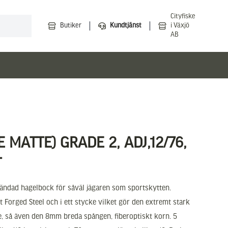
Cityfiske
Butiker
Kundtjänst
i Växjö
AB
E MATTE) GRADE 2, ADJ,12/76,
T
lländad hagelbock för såväl jägaren som sportskytten.
t Forged Steel och i ett stycke vilket gör den extremt stark
de, så även den 8mm breda spången, fiberoptiskt korn. 5