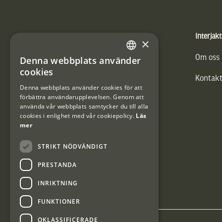
Sidfot
Produkter
Interjakt
×
Vännäs Friluftbyxa
Om oss
Denna webbplats använder
SWEDISH
cookies
Kontakt
DANISH
Denna webbplats använder cookies för att
förbättra användarupplevelsen. Genom att
använda vår webbplats samtycker du till alla
cookies i enlighet med vår cookiepolicy.
Läs
mer
STRIKT NÖDVÄNDIGT
PRESTANDA
INRIKTNING
FUNKTIONER
OKLASSIFICERADE