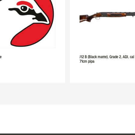
e
J12 B (Black matte), Grade 2, ADJ, cal
71cm pipa