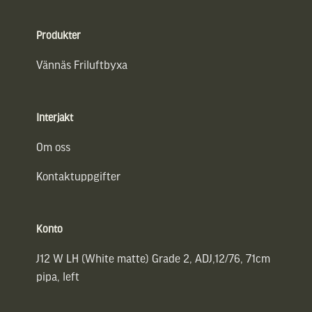
Sidfot
Produkter
Vännäs Friluftbyxa
Interjakt
Om oss
Kontaktuppgifter
Konto
J12 W LH (White matte) Grade 2, ADJ,12/76, 71cm
pipa, left