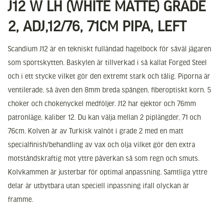
J12 W LH (WHITE MATTE) GRADE
2, ADJ,12/76, 71CM PIPA, LEFT
Scandium J12 är en tekniskt fulländad hagelbock för såväl jägaren
som sportskytten. Baskylen är tillverkad i så kallat Forged Steel
och i ett stycke vilket gör den extremt stark och tålig. Piporna är
ventilerade, så även den 8mm breda spången, fiberoptiskt korn. 5
choker och chokenyckel medföljer. J12 har ejektor och 76mm
patronläge, kaliber 12. Du kan välja mellan 2 piplängder, 71 och
76cm. Kolven är av Turkisk valnöt i grade 2 med en matt
specialfinish/behandling av vax och olja vilket gör den extra
motståndskraftig mot yttre påverkan så som regn och smuts.
Kolvkammen är justerbar för optimal anpassning. Samtliga yttre
delar är utbytbara utan speciell inpassning ifall olyckan är
framme.