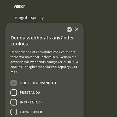
Villkor
Integritetspolicy
×
Användarvillkor
Denna webbplats använder
#Interjaktfamily
SWEDISH
cookies
DANISH
Denna webbplats använder cookies för att
förbättra användarupplevelsen. Genom att
Kundklubb
använda vår webbplats samtycker du till alla
cookies i enlighet med vår cookiepolicy.
Läs
Information om kundklubben.
mer
STRIKT NÖDVÄNDIGT
PRESTANDA
INRIKTNING
Interjakt SE
FUNKTIONER