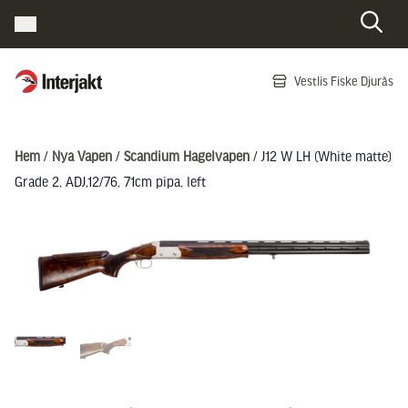
Interjakt SE
Vestlis Fiske Djurås
Hoppa till innehåll
Hem
/
Nya Vapen
/
Scandium Hagelvapen
/ J12 W LH (White matte)
Grade 2, ADJ,12/76, 71cm pipa, left