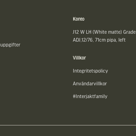
Konto
J12 W LH (White matte) Grade
ADJ,12/76, 71cm pipa, left
uppgifter
Villkor
Integritetspolicy
Användarvillkor
#Interjaktfamily