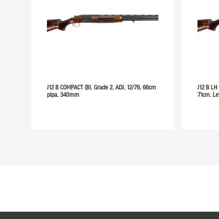
J12 B COMPACT (Bl, Grade 2, ADJ, 12/76, 66cm
J12 B LH 
pipa, 340mm
71cm. Le