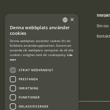
Sidfot
Produkter
Interjakt
×
Vännäs Friluftbyxa
Om oss
Denna webbplats använder
SWEDISH
cookies
Kontakt
DANISH
Denna webbplats använder cookies för att
förbättra användarupplevelsen. Genom att
använda vår webbplats samtycker du till alla
cookies i enlighet med vår cookiepolicy.
Läs
mer
STRIKT NÖDVÄNDIGT
PRESTANDA
INRIKTNING
FUNKTIONER
OKLASSIFICERADE