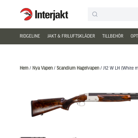
Interjakt SE
Hoppa till innehåll
RIDGELINE
JAKT & FRILUFTSKLÄDER
TILLBEHÖR
OPT
Hem
/
Nya Vapen
/
Scandium Hagelvapen
/ J12 W LH (White ma