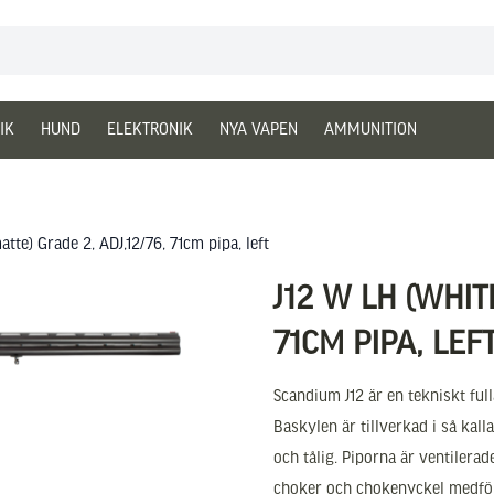
IK
HUND
ELEKTRONIK
NYA VAPEN
AMMUNITION
tte) Grade 2, ADJ,12/76, 71cm pipa, left
J12 W LH (WHIT
71CM PIPA, LEF
Scandium J12 är en tekniskt fu
Baskylen är tillverkad i så kalla
och tålig. Piporna är ventilera
choker och chokenyckel medfölj