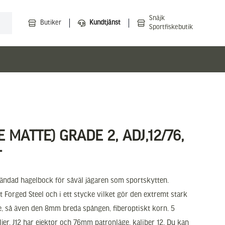
Snäjk
Butiker
Kundtjänst
Sportfiskebutik
E MATTE) GRADE 2, ADJ,12/76,
T
lländad hagelbock för såväl jägaren som sportskytten.
t Forged Steel och i ett stycke vilket gör den extremt stark
de, så även den 8mm breda spången, fiberoptiskt korn. 5
er. J12 har ejektor och 76mm patronläge, kaliber 12. Du kan