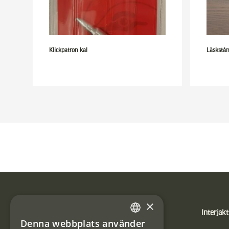
Klickpatron kal
Läskstå
Sidfot
×
Produkter
Interjakt
Denna webbplats använder
SWEDISH