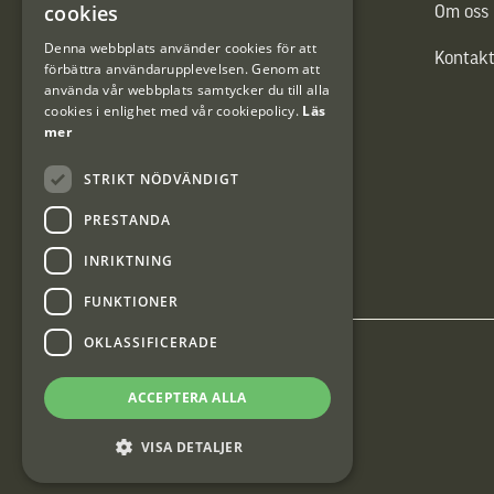
cookies
Vännäs Friluftbyxa
Om oss
DANISH
Denna webbplats använder cookies för att
Kontakt
förbättra användarupplevelsen. Genom att
använda vår webbplats samtycker du till alla
cookies i enlighet med vår cookiepolicy.
Läs
mer
STRIKT NÖDVÄNDIGT
PRESTANDA
INRIKTNING
FUNKTIONER
OKLASSIFICERADE
Interjakt SE
ACCEPTERA ALLA
Interjakt Sweden AB, Årjäng
VISA DETALJER
Org: 553222-3915