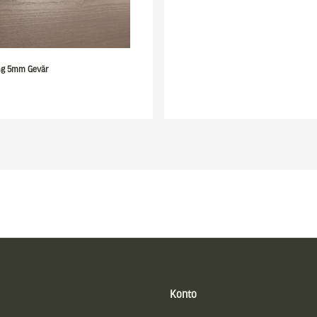
ng 5mm Gevär
Konto