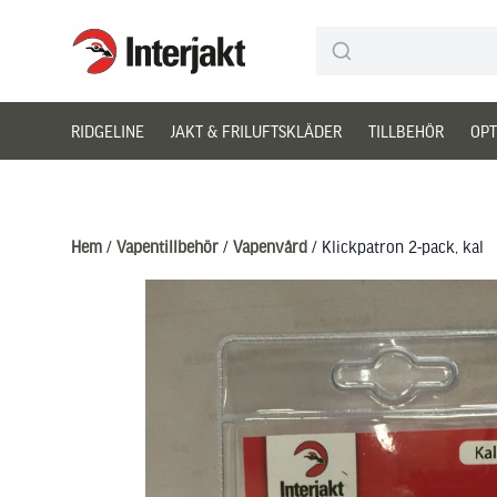
Interjakt SE
Hoppa till innehåll
RIDGELINE
JAKT & FRILUFTSKLÄDER
TILLBEHÖR
OPT
Hem
/
Vapentillbehör
/
Vapenvård
/ Klickpatron 2-pack, kal