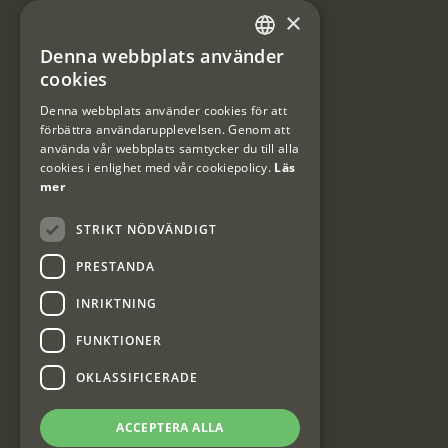
×
Integritetspolicy
Denna webbplats använder
SWEDISH
cookies
Användarvillkor
DANISH
Denna webbplats använder cookies för att
#Interjaktfamily
förbättra användarupplevelsen. Genom att
använda vår webbplats samtycker du till alla
cookies i enlighet med vår cookiepolicy.
Läs
mer
Kundklubb
STRIKT NÖDVÄNDIGT
Information om kundklubben.
PRESTANDA
INRIKTNING
FUNKTIONER
OKLASSIFICERADE
Interjakt SE
ACCEPTERA ALLA
Interjakt Sweden AB, Årjäng