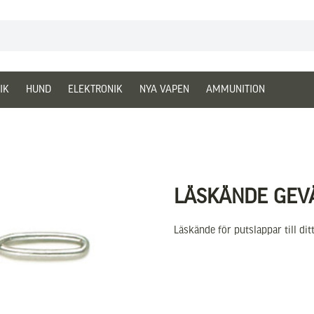
IK
HUND
ELEKTRONIK
NYA VAPEN
AMMUNITION
LÄSKÄNDE GEV
Läskände för putslappar till dit