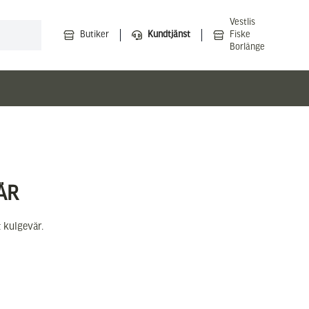
Vestlis
Butiker
Kundtjänst
Fiske
Borlänge
ÄR
t kulgevär.