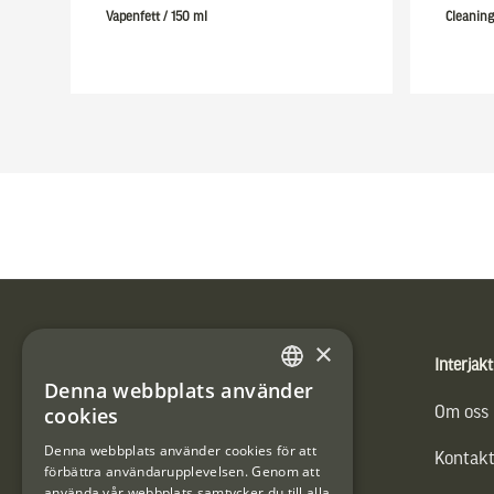
Vapenfett / 150 ml
Cleaning
Sidfot
×
Produkter
Interjakt
Denna webbplats använder
SWEDISH
cookies
Vännäs Friluftbyxa
Om oss
DANISH
Denna webbplats använder cookies för att
Kontakt
förbättra användarupplevelsen. Genom att
använda vår webbplats samtycker du till alla