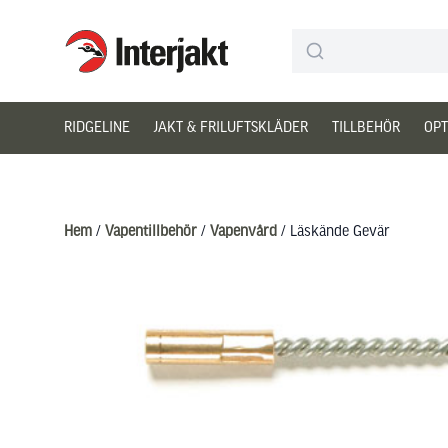
Interjakt SE
Hoppa till innehåll
RIDGELINE
JAKT & FRILUFTSKLÄDER
TILLBEHÖR
OPT
Hem
/
Vapentillbehör
/
Vapenvård
/ Läskände Gevär