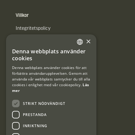
Villkor
Integritetspolicy
×
Användarvillkor
Denna webbplats använder
#Interjaktfamily
SWEDISH
cookies
DANISH
Denna webbplats använder cookies för att
förbättra användarupplevelsen. Genom att
Kundklubb
använda vår webbplats samtycker du till alla
cookies i enlighet med vår cookiepolicy.
Läs
Information om kundklubben.
mer
STRIKT NÖDVÄNDIGT
PRESTANDA
INRIKTNING
Interjakt SE