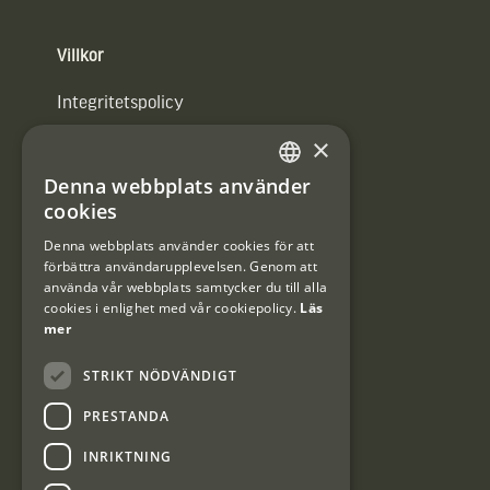
Villkor
Integritetspolicy
×
Användarvillkor
Denna webbplats använder
#Interjaktfamily
SWEDISH
cookies
DANISH
Denna webbplats använder cookies för att
förbättra användarupplevelsen. Genom att
Kundklubb
använda vår webbplats samtycker du till alla
cookies i enlighet med vår cookiepolicy.
Läs
Information om kundklubben.
mer
STRIKT NÖDVÄNDIGT
PRESTANDA
INRIKTNING
Interjakt SE