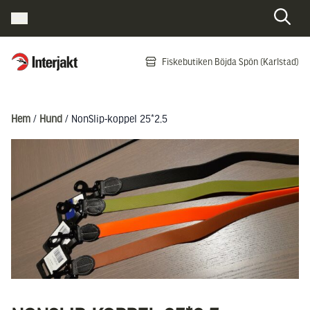
Interjakt SE
Fiskebutiken Böjda Spön (Karlstad)
Hoppa till innehåll
Hem
/
Hund
/ NonSlip-koppel 25*2,5