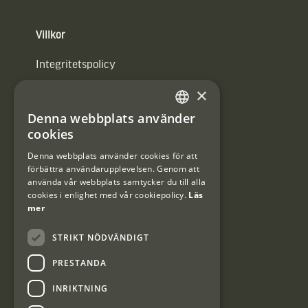
Villkor
Integritetspolicy
×
Användarvillkor
Denna webbplats använder
#Interjaktfamily
SWEDISH
cookies
DANISH
Denna webbplats använder cookies för att
förbättra användarupplevelsen. Genom att
Kundklubb
använda vår webbplats samtycker du till alla
cookies i enlighet med vår cookiepolicy.
Läs
Information om kundklubben.
mer
STRIKT NÖDVÄNDIGT
PRESTANDA
INRIKTNING
Interjakt SE