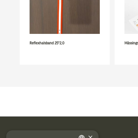
Reflexhalsband 25*2,0
Mässing
Sidfot
×