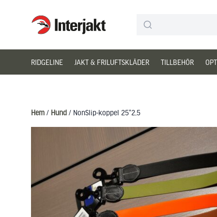
Interjakt SE
Hoppa till innehåll
RIDGELINE
JAKT & FRILUFTSKLÄDER
TILLBEHÖR
OPT
Hem
/
Hund
/ NonSlip-koppel 25*2,5