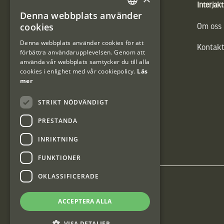
Produkter
Interjakt
Denna webbplats använder
SWEDISH
cookies
Vännäs Friluftbyxa
Om oss
DANISH
Denna webbplats använder cookies för att
Kontakt
förbättra användarupplevelsen. Genom att
använda vår webbplats samtycker du till alla
cookies i enlighet med vår cookiepolicy.
Läs
mer
STRIKT NÖDVÄNDIGT
PRESTANDA
INRIKTNING
FUNKTIONER
OKLASSIFICERADE
Interjakt SE
ACCEPTERA ALLA
Interjakt Sweden AB, Årjäng
VISA DETALJER