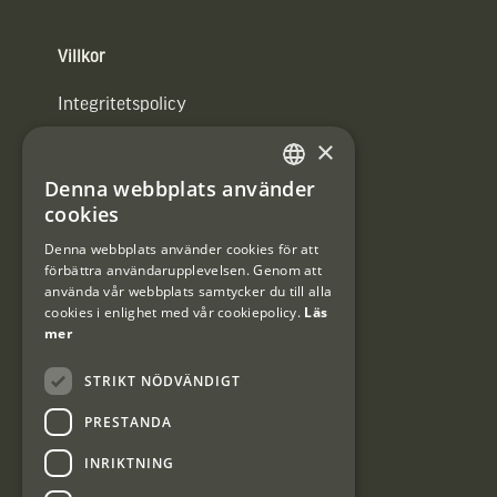
Villkor
Integritetspolicy
×
Användarvillkor
Denna webbplats använder
#Interjaktfamily
SWEDISH
cookies
DANISH
Denna webbplats använder cookies för att
förbättra användarupplevelsen. Genom att
Kundklubb
använda vår webbplats samtycker du till alla
cookies i enlighet med vår cookiepolicy.
Läs
Information om kundklubben.
mer
STRIKT NÖDVÄNDIGT
PRESTANDA
INRIKTNING
Interjakt SE