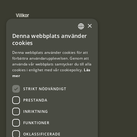
Villkor
×
Integritetspolicy
Denna webbplats använder
SWEDISH
Användarvillkor
cookies
DANISH
Denna webbplats använder cookies för att
#Interjaktfamily
förbättra användarupplevelsen. Genom att
använda vår webbplats samtycker du till alla
cookies i enlighet med vår cookiepolicy.
Läs
mer
Kundklubb
STRIKT NÖDVÄNDIGT
Information om kundklubben.
PRESTANDA
INRIKTNING
FUNKTIONER
Interjakt SE
OKLASSIFICERADE