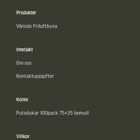
Sidfot
Produkter
Vännäs Friluftbyxa
Interjakt
Om oss
Kontaktuppgifter
Konto
Putsdukar 100pack 75×35 bomull
Villkor