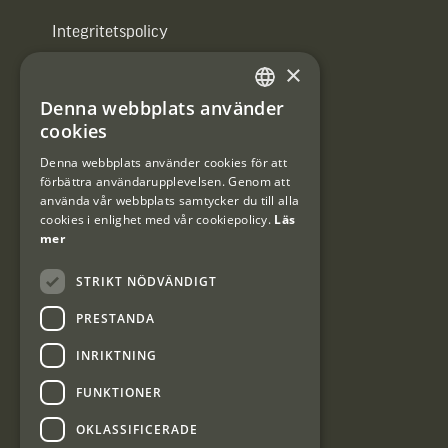
Integritetspolicy
×
Användarvillkor
Denna webbplats använder
#Interjaktfamily
SWEDISH
cookies
DANISH
Denna webbplats använder cookies för att
förbättra användarupplevelsen. Genom att
Kundklubb
använda vår webbplats samtycker du till alla
cookies i enlighet med vår cookiepolicy.
Läs
Information om kundklubben.
mer
STRIKT NÖDVÄNDIGT
PRESTANDA
INRIKTNING
Interjakt SE
FUNKTIONER
OKLASSIFICERADE
Interjakt Sweden AB, Årjäng