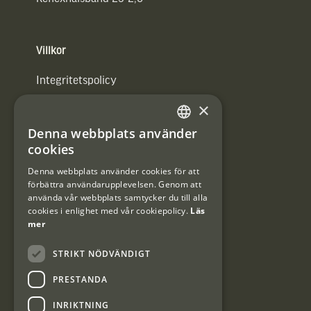
Villkor
Integritetspolicy
×
Användarvillkor
Denna webbplats använder
#Interjaktfamily
SWEDISH
cookies
DANISH
Denna webbplats använder cookies för att
förbättra användarupplevelsen. Genom att
Kundklubb
använda vår webbplats samtycker du till alla
cookies i enlighet med vår cookiepolicy.
Läs
Information om kundklubben.
mer
STRIKT NÖDVÄNDIGT
PRESTANDA
INRIKTNING