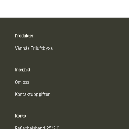
Sidfot
Produkter
Vännäs Friluftbyxa
Interjakt
Om oss
Kontaktuppgifter
Konto
Reflexhalsband 25*2,0