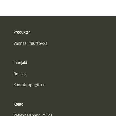
Sidfot
Produkter
Vännäs Friluftbyxa
Interjakt
Om oss
Kontaktuppgifter
Konto
Reflexhalsband 25*2,0