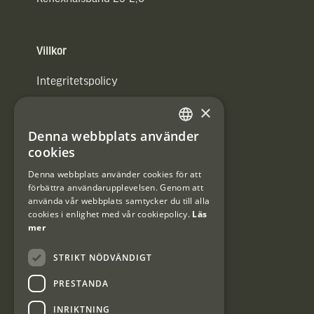
Villkor
Integritetspolicy
×
Användarvillkor
Denna webbplats använder
#Interjaktfamily
SWEDISH
cookies
DANISH
Denna webbplats använder cookies för att
förbättra användarupplevelsen. Genom att
Kundklubb
använda vår webbplats samtycker du till alla
cookies i enlighet med vår cookiepolicy.
Läs
Information om kundklubben.
mer
STRIKT NÖDVÄNDIGT
PRESTANDA
INRIKTNING