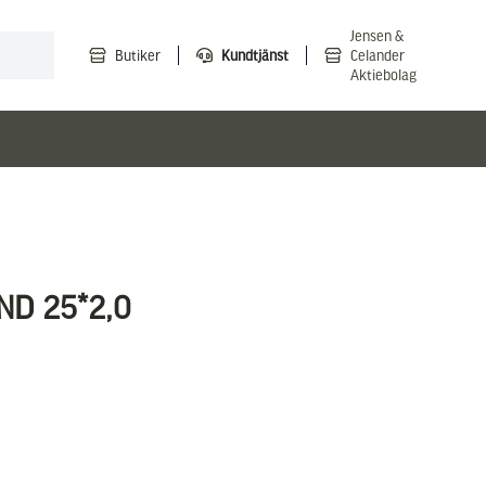
Jensen &
Butiker
Kundtjänst
Celander
Aktiebolag
D 25*2,0