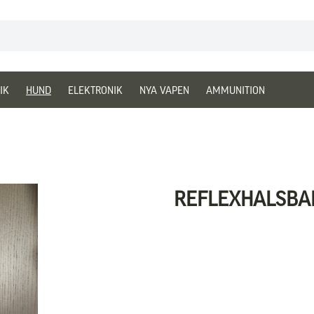
IK
HUND
ELEKTRONIK
NYA VAPEN
AMMUNITION
REFLEXHALSBAN