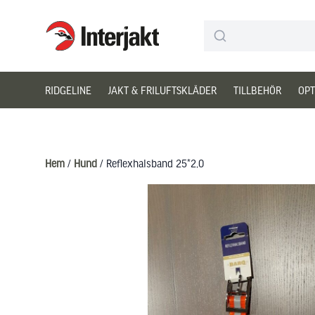
Interjakt SE
Hoppa till innehåll
RIDGELINE
JAKT & FRILUFTSKLÄDER
TILLBEHÖR
OPT
Hem
/
Hund
/ Reflexhalsband 25*2,0