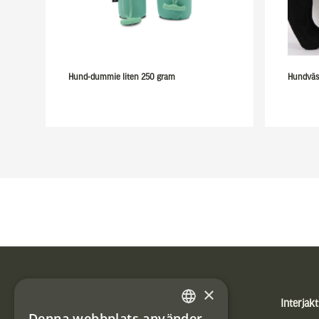
Hund-dummie liten 250 gram
Hundväs
Sidfot
×
Produkter
Interjakt
Denna webbplats använder