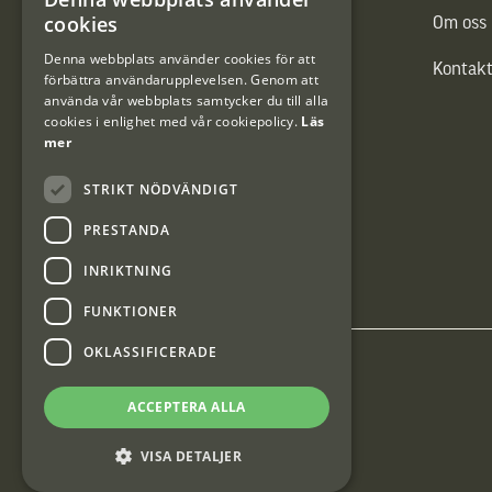
SWEDISH
cookies
Vännäs Friluftbyxa
Om oss
DANISH
Denna webbplats använder cookies för att
Kontakt
förbättra användarupplevelsen. Genom att
använda vår webbplats samtycker du till alla
cookies i enlighet med vår cookiepolicy.
Läs
mer
STRIKT NÖDVÄNDIGT
PRESTANDA
INRIKTNING
FUNKTIONER
OKLASSIFICERADE
Interjakt SE
ACCEPTERA ALLA
Interjakt Sweden AB, Årjäng
VISA DETALJER
Org: 553222-3915