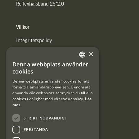
Reflexhalsband 25*2,0
Villkor
Integritetspolicy
×
Användarvillkor
Denna webbplats använder
#Interjaktfamily
SWEDISH
cookies
DANISH
Denna webbplats använder cookies för att
förbättra användarupplevelsen. Genom att
Kundklubb
använda vår webbplats samtycker du till alla
cookies i enlighet med vår cookiepolicy.
Läs
Information om kundklubben.
mer
STRIKT NÖDVÄNDIGT
PRESTANDA