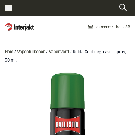
Interjakt SE
Jaktcenter i Kalix AB
Hoppa till innehåll
Hem
/
Vapentillbehör
/
Vapenvård
/ Robla Cold degreaser spray,
50 ml,