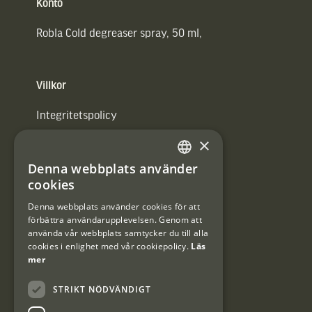
Konto
Robla Cold degreaser spray, 50 ml,
Villkor
Integritetspolicy
×
Användarvillkor
Denna webbplats använder
#Interjaktfamily
SWEDISH
cookies
DANISH
Denna webbplats använder cookies för att
förbättra användarupplevelsen. Genom att
Kundklubb
använda vår webbplats samtycker du till alla
cookies i enlighet med vår cookiepolicy.
Läs
Information om kundklubben.
mer
STRIKT NÖDVÄNDIGT