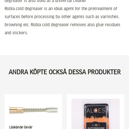
degreaser is also used as a universal cleaner.
Robla cold degreaser is an ideal agent for the pretreatment of
surfaces before processing by other agents such as varnishes,
browning etc. Robla cold degreaser removes also glue residues
and stickers.
ANDRA KÖPTE OCKSÅ DESSA PRODUKTER
Läskände Gevär