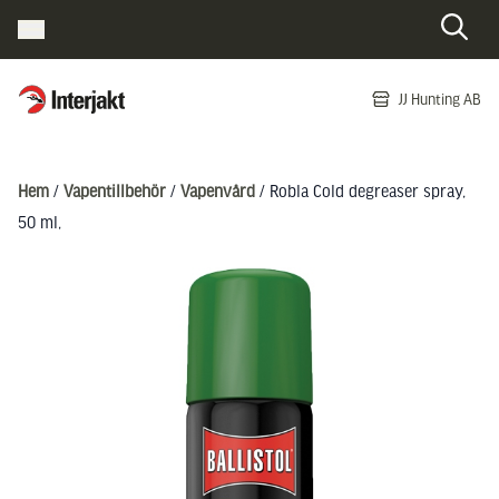
Interjakt SE
JJ Hunting AB
Hoppa till innehåll
Hem
/
Vapentillbehör
/
Vapenvård
/ Robla Cold degreaser spray,
50 ml,