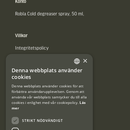
Konto
Robla Cold degreaser spray, 50 ml,
Villkor
Integritetspolicy
×
Användarvillkor
Denna webbplats använder
#Interjaktfamily
SWEDISH
cookies
DANISH
Denna webbplats använder cookies för att
förbättra användarupplevelsen. Genom att
Kundklubb
använda vår webbplats samtycker du till alla
cookies i enlighet med vår cookiepolicy.
Läs
Information om kundklubben.
mer
STRIKT NÖDVÄNDIGT