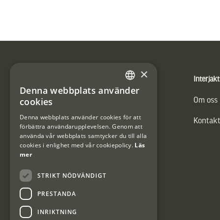
Sidfot
×
Produkter
Interjakt
Denna webbplats använder
SWEDISH
cookies
Vännäs Friluftbyxa
Om oss
DANISH
Denna webbplats använder cookies för att
Kontakt
förbättra användarupplevelsen. Genom att
använda vår webbplats samtycker du till alla
cookies i enlighet med vår cookiepolicy.
Läs
mer
STRIKT NÖDVÄNDIGT
PRESTANDA
INRIKTNING