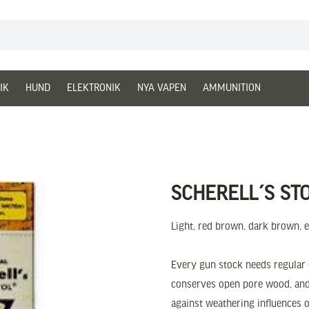
IK
HUND
ELEKTRONIK
NYA VAPEN
AMMUNITION
l
SCHERELL´S STO
Light, red brown, dark brown,
Every gun stock needs regular c
conserves open pore wood, and 
against weathering influences o