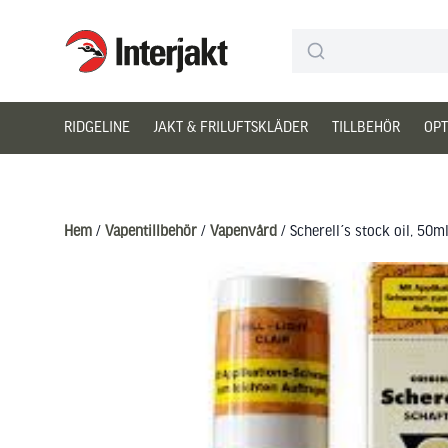
Interjakt SE
Hoppa till innehåll
RIDGELINE
JAKT & FRILUFTSKLÄDER
TILLBEHÖR
OPT
Hem
/
Vapentillbehör
/
Vapenvård
/ Scherell´s stock oil, 50m