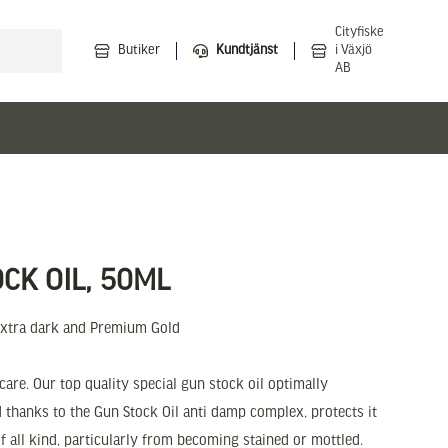
Cityfiske
Butiker
Kundtjänst
i Växjö
AB
CK OIL, 50ML
 extra dark and Premium Gold
are. Our top quality special gun stock oil optimally
thanks to the Gun Stock Oil anti damp complex, protects it
f all kind, particularly from becoming stained or mottled.