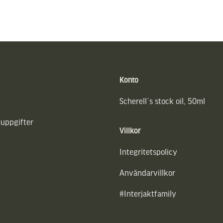
Konto
Scherell´s stock oil, 50ml
uppgifter
Villkor
Integritetspolicy
Användarvillkor
#Interjaktfamily