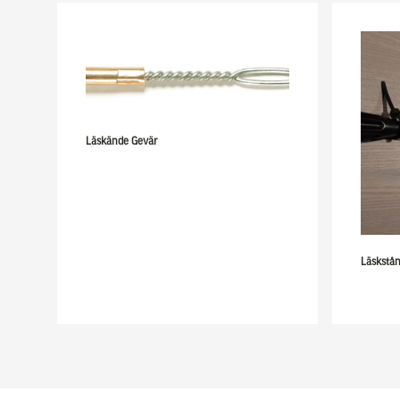
Läskände Gevär
Läskstå