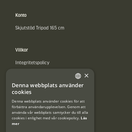
Konto
Skjutstöd Tripod 165 cm
Villkor
Integritetspolicy
×
Användarvillkor
Denna webbplats använder
#Interjaktfamily
SWEDISH
cookies
DANISH
Denna webbplats använder cookies för att
förbättra användarupplevelsen. Genom att
Kundklubb
använda vår webbplats samtycker du till alla
cookies i enlighet med vår cookiepolicy.
Läs
Information om kundklubben.
mer