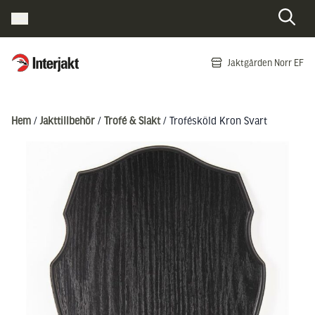
Interjakt SE
Jaktgården Norr EF
Hoppa till innehåll
Hem
/
Jakttillbehör
/
Trofé & Slakt
/ Trofésköld Kron Svart