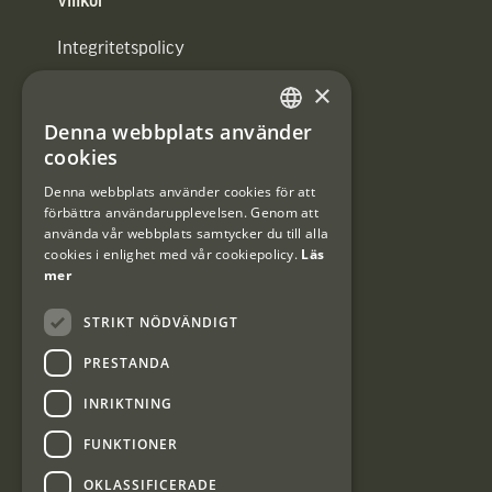
Villkor
Integritetspolicy
×
Användarvillkor
Denna webbplats använder
#Interjaktfamily
SWEDISH
cookies
DANISH
Denna webbplats använder cookies för att
förbättra användarupplevelsen. Genom att
Kundklubb
använda vår webbplats samtycker du till alla
cookies i enlighet med vår cookiepolicy.
Läs
Information om kundklubben.
mer
STRIKT NÖDVÄNDIGT
PRESTANDA
INRIKTNING
Interjakt SE
FUNKTIONER
OKLASSIFICERADE
Interjakt Sweden AB, Årjäng