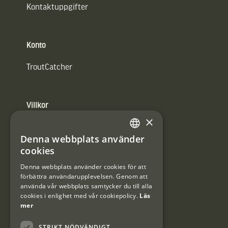
Kontaktuppgifter
Konto
TroutCatcher
Villkor
×
Integritetspolicy
Denna webbplats använder
SWEDISH
Användarvillkor
cookies
DANISH
Denna webbplats använder cookies för att
#Interjaktfamily
förbättra användarupplevelsen. Genom att
använda vår webbplats samtycker du till alla
cookies i enlighet med vår cookiepolicy.
Läs
mer
Kundklubb
STRIKT NÖDVÄNDIGT
Information om kundklubben.