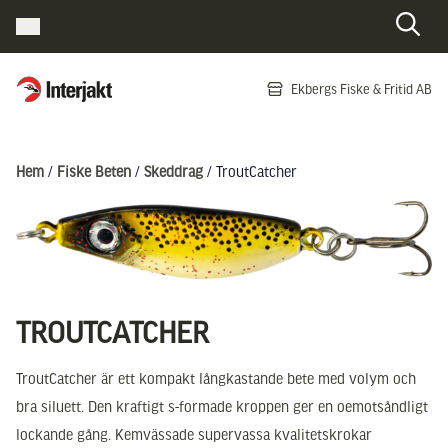
Interjakt SE
Ekbergs Fiske & Fritid AB
Hoppa till innehåll
Hem
/
Fiske Beten
/
Skeddrag
/ TroutCatcher
TROUTCATCHER
TroutCatcher är ett kompakt långkastande bete med volym och
bra siluett. Den kraftigt s-formade kroppen ger en oemotsåndligt
lockande gång. Kemvässade supervassa kvalitetskrokar