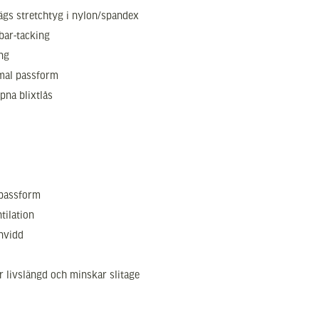
vägs stretchtyg i nylon/spandex
bar-tacking
ing
imal passform
pna blixtlås
 passform
tilation
envidd
r livslängd och minskar slitage