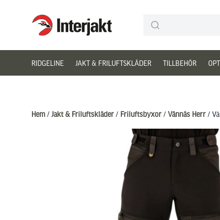
Interjakt SE
Hoppa till innehåll
RIDGELINE
JAKT & FRILUFTSKLÄDER
TILLBEHÖR
OPT
Hem
/
Jakt & Friluftskläder
/
Friluftsbyxor
/
Vännäs Herr
/ Vä