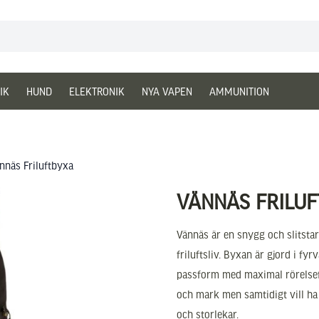
IK
HUND
ELEKTRONIK
NYA VAPEN
AMMUNITION
nnäs Friluftbyxa
VÄNNÄS FRILU
Vännäs är en snygg och slitstar
friluftsliv. Byxan är gjord i f
passform med maximal rörelsefr
och mark men samtidigt vill ha
och storlekar.