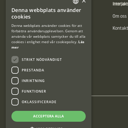
×
Produkter
Interjakt
Denna webbplats använder
SWEDISH
cookies
Vännäs Friluftbyxa
Om oss
DANISH
Denna webbplats använder cookies för att
Kontakt
förbättra användarupplevelsen. Genom att
använda vår webbplats samtycker du till alla
cookies i enlighet med vår cookiepolicy.
Läs
mer
STRIKT NÖDVÄNDIGT
PRESTANDA
INRIKTNING
FUNKTIONER
OKLASSIFICERADE
Interjakt SE
ACCEPTERA ALLA
Interjakt Sweden AB, Årjäng