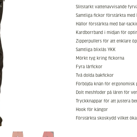
Slitstarkt vattenavvisande fyr
Samtliga fickor förstärkta med 
Hällor förstärkta med bar-tack
Kardborrband i midjan för opt
Zipperpullers för att enklare öp
Samtliga blixlås YKK
Mörkt tyg kring fickorna
Fyra lårfickor
Två dolda bakfickor
Förböjda knän för ergonomisk
Dolt meshfoder på låren för ven
Tryckknappar för att justera b
Hook för kängor
Förstärkta skoskydd vilket öka