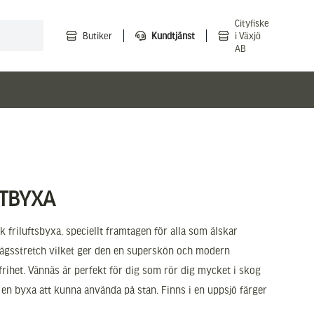
Cityfiske
Butiker
Kundtjänst
i Växjö
AB
FTBYXA
k friluftsbyxa, speciellt framtagen för alla som älskar
yrvägsstretch vilket ger den en superskön och modern
ihet. Vännäs är perfekt för dig som rör dig mycket i skog
 en byxa att kunna använda på stan. Finns i en uppsjö färger