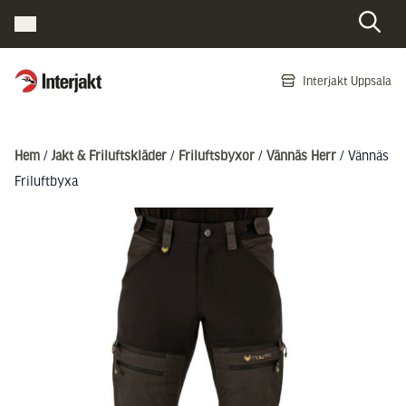
Interjakt SE
Interjakt Uppsala
Hoppa till innehåll
Hem
/
Jakt & Friluftskläder
/
Friluftsbyxor
/
Vännäs Herr
/ Vännäs
Friluftbyxa