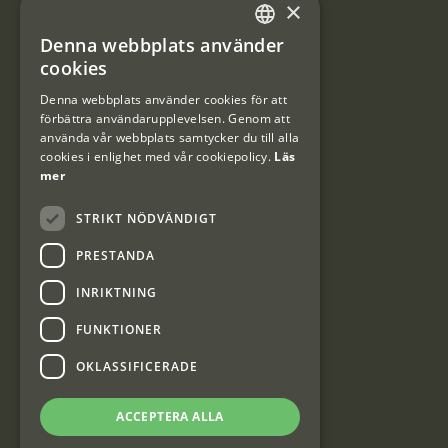
×
Användarvillkor
Denna webbplats använder
#Interjaktfamily
SWEDISH
cookies
DANISH
Denna webbplats använder cookies för att
förbättra användarupplevelsen. Genom att
Kundklubb
använda vår webbplats samtycker du till alla
cookies i enlighet med vår cookiepolicy.
Läs
Information om kundklubben.
mer
STRIKT NÖDVÄNDIGT
PRESTANDA
INRIKTNING
Interjakt SE
FUNKTIONER
OKLASSIFICERADE
Interjakt Sweden AB, Årjäng
Org: 553222-3915
ACCEPTERA ALLA