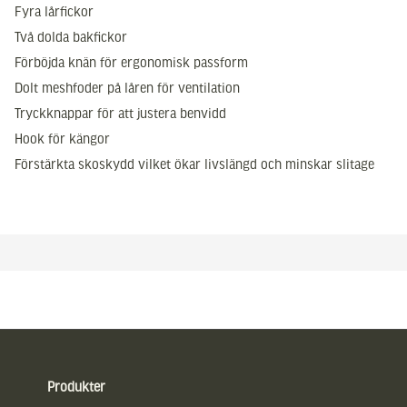
Fyra lårfickor
Två dolda bakfickor
Förböjda knän för ergonomisk passform
Dolt meshfoder på låren för ventilation
Tryckknappar för att justera benvidd
Hook för kängor
Förstärkta skoskydd vilket ökar livslängd och minskar slitage
Sidfot
Produkter