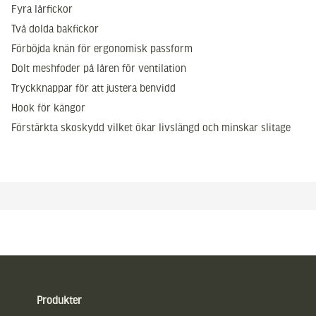
Fyra lårfickor
Två dolda bakfickor
Förböjda knän för ergonomisk passform
Dolt meshfoder på låren för ventilation
Tryckknappar för att justera benvidd
Hook för kängor
Förstärkta skoskydd vilket ökar livslängd och minskar slitage
Sidfot
Produkter