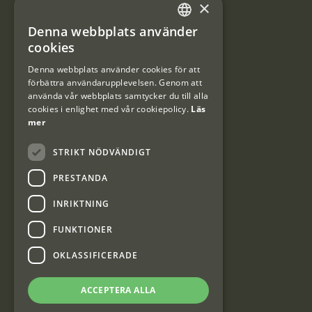
×
Användarvillkor
Denna webbplats använder
#Interjaktfamily
SWEDISH
cookies
DANISH
Denna webbplats använder cookies för att
förbättra användarupplevelsen. Genom att
Kundklubb
använda vår webbplats samtycker du till alla
cookies i enlighet med vår cookiepolicy.
Läs
Information om kundklubben.
mer
STRIKT NÖDVÄNDIGT
PRESTANDA
INRIKTNING
Interjakt SE
FUNKTIONER
OKLASSIFICERADE
Interjakt Sweden AB, Årjäng
Org: 553222-3915
ACCEPTERA ALLA