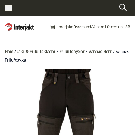
Interjakt SE
Interjakt Östersund/Venato i Östersund AB
Hoppa till innehåll
Hem
/
Jakt & Friluftskläder
/
Friluftsbyxor
/
Vännäs Herr
/ Vännäs
Friluftbyxa