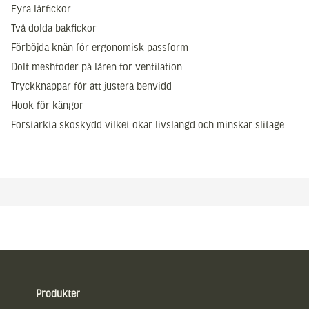
Fyra lårfickor
Två dolda bakfickor
Förböjda knän för ergonomisk passform
Dolt meshfoder på låren för ventilation
Tryckknappar för att justera benvidd
Hook för kängor
Förstärkta skoskydd vilket ökar livslängd och minskar slitage
Sidfot
Produkter