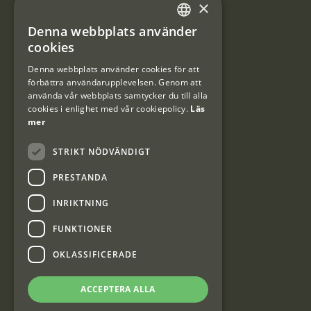
×
Användarvillkor
Denna webbplats använder
#Interjaktfamily
SWEDISH
cookies
DANISH
Denna webbplats använder cookies för att
förbättra användarupplevelsen. Genom att
Kundklubb
använda vår webbplats samtycker du till alla
cookies i enlighet med vår cookiepolicy.
Läs
Information om kundklubben.
mer
STRIKT NÖDVÄNDIGT
PRESTANDA
INRIKTNING
Interjakt SE
FUNKTIONER
OKLASSIFICERADE
Interjakt Sweden AB, Årjäng
Org: 553222-3915
ACCEPTERA ALLA