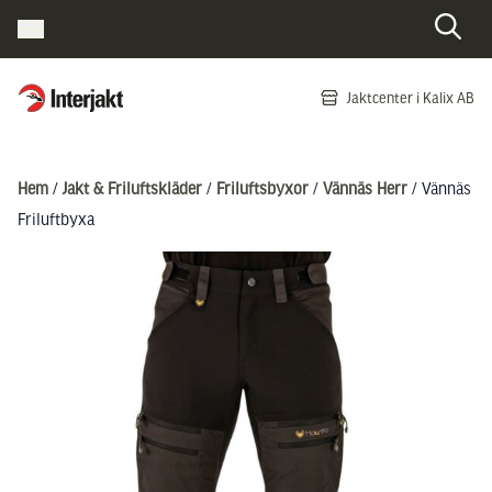
Interjakt SE
Jaktcenter i Kalix AB
Hoppa till innehåll
Hem
/
Jakt & Friluftskläder
/
Friluftsbyxor
/
Vännäs Herr
/ Vännäs
Friluftbyxa