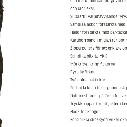
och mark men samtidigt vill ha
och storlekar.
Slitstarkt vattenavvisande fyr
Samtliga fickor förstärkta med 
Hällor förstärkta med bar-tack
Kardborrband i midjan för opt
Zipperpullers för att enklare öp
Samtliga blixlås YKK
Mörkt tyg kring fickorna
Fyra lårfickor
Två dolda bakfickor
Förböjda knän för ergonomisk
Dolt meshfoder på låren för ven
Tryckknappar för att justera b
Hook för kängor
Förstärkta skoskydd vilket öka