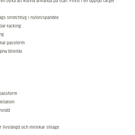
 en byxa att kunna använda på stan. Finns i en uppsjö färger
vägs stretchtyg i nylon/spandex
bar-tacking
ing
imal passform
pna blixtlås
 passform
tilation
envidd
r livslängd och minskar slitage