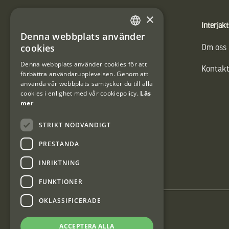
×
Produkter
Interjakt
Denna webbplats använder
SWEDISH
cookies
Vännäs Friluftbyxa
Om oss
DANISH
Denna webbplats använder cookies för att
Kontakt
förbättra användarupplevelsen. Genom att
använda vår webbplats samtycker du till alla
cookies i enlighet med vår cookiepolicy.
Läs
mer
STRIKT NÖDVÄNDIGT
PRESTANDA
INRIKTNING
FUNKTIONER
OKLASSIFICERADE
Interjakt SE
ACCEPTERA ALLA