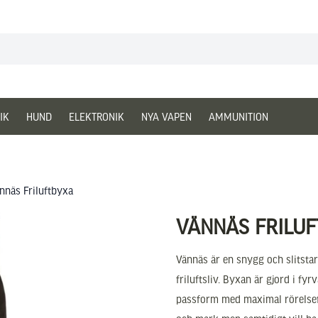
IK
HUND
ELEKTRONIK
NYA VAPEN
AMMUNITION
nnäs Friluftbyxa
VÄNNÄS FRILU
Vännäs är en snygg och slitstar
friluftsliv. Byxan är gjord i f
passform med maximal rörelsefr