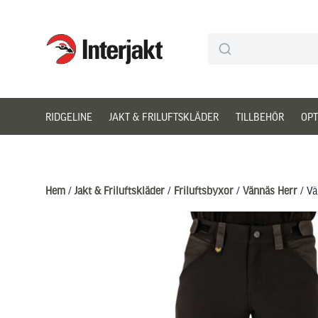
Interjakt SE
Hoppa till innehåll
RIDGELINE
JAKT & FRILUFTSKLÄDER
TILLBEHÖR
OPT
Hem
/
Jakt & Friluftskläder
/
Friluftsbyxor
/
Vännäs Herr
/ Vä