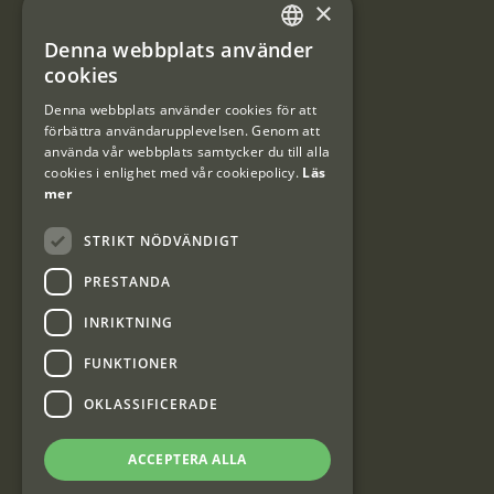
×
Användarvillkor
Denna webbplats använder
#Interjaktfamily
SWEDISH
cookies
DANISH
Denna webbplats använder cookies för att
förbättra användarupplevelsen. Genom att
Kundklubb
använda vår webbplats samtycker du till alla
cookies i enlighet med vår cookiepolicy.
Läs
Information om kundklubben.
mer
STRIKT NÖDVÄNDIGT
PRESTANDA
INRIKTNING
Interjakt SE
FUNKTIONER
OKLASSIFICERADE
Interjakt Sweden AB, Årjäng
Org: 553222-3915
ACCEPTERA ALLA