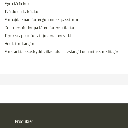
Fyra lårfickor
Två dolda bakfickor
Förböjda knän för ergonomisk passform
Dolt meshfoder på låren för ventilation
Tryckknappar för att justera benvidd
Hook för kängor
Förstärkta skoskydd vilket ökar livslängd och minskar slitage
Sidfot
Produkter