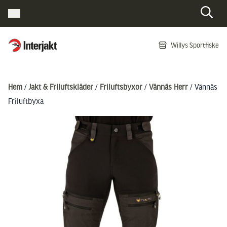
Interjakt SE
Willys Sportfiske
Hoppa till innehåll
Hem
/
Jakt & Friluftskläder
/
Friluftsbyxor
/
Vännäs Herr
/ Vännäs
Friluftbyxa