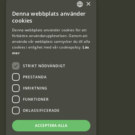
×
Användarvillkor
Denna webbplats använder
#Interjaktfamily
SWEDISH
cookies
DANISH
Denna webbplats använder cookies för att
förbättra användarupplevelsen. Genom att
Kundklubb
använda vår webbplats samtycker du till alla
cookies i enlighet med vår cookiepolicy.
Läs
Information om kundklubben.
mer
STRIKT NÖDVÄNDIGT
PRESTANDA
INRIKTNING
Interjakt SE
FUNKTIONER
OKLASSIFICERADE
Interjakt Sweden AB, Årjäng
Org: 553222-3915
ACCEPTERA ALLA