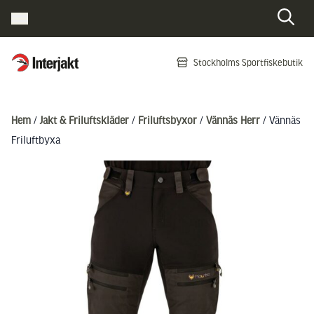
Interjakt SE
Stockholms Sportfiskebutik
Hoppa till innehåll
Hem
/
Jakt & Friluftskläder
/
Friluftsbyxor
/
Vännäs Herr
/ Vännäs
Friluftbyxa