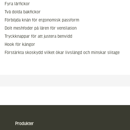
Fyra lårfickor
Två dolda bakfickor
Förböjda knän för ergonomisk passform
Dolt meshfoder på låren för ventilation
Tryckknappar för att justera benvidd
Hook för kängor
Förstärkta skoskydd vilket ökar livslängd och minskar slitage
Sidfot
Produkter