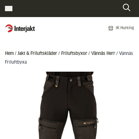
Interjakt SE
JK Hunting
Hoppa till innehåll
Hem
/
Jakt & Friluftskläder
/
Friluftsbyxor
/
Vännäs Herr
/ Vännäs
Friluftbyxa