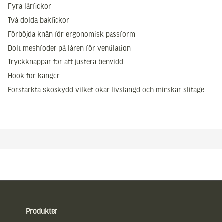
Fyra lårfickor
Två dolda bakfickor
Förböjda knän för ergonomisk passform
Dolt meshfoder på låren för ventilation
Tryckknappar för att justera benvidd
Hook för kängor
Förstärkta skoskydd vilket ökar livslängd och minskar slitage
Sidfot
Produkter