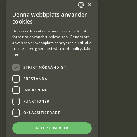
×
Användarvillkor
Denna webbplats använder
#Interjaktfamily
SWEDISH
cookies
DANISH
Denna webbplats använder cookies för att
förbättra användarupplevelsen. Genom att
Kundklubb
använda vår webbplats samtycker du till alla
cookies i enlighet med vår cookiepolicy.
Läs
Information om kundklubben.
mer
STRIKT NÖDVÄNDIGT
PRESTANDA
INRIKTNING
Interjakt SE
FUNKTIONER
OKLASSIFICERADE
Interjakt Sweden AB, Årjäng
Org: 553222-3915
ACCEPTERA ALLA