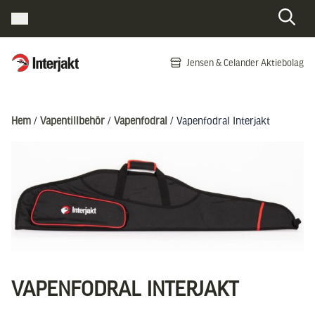
Interjakt SE
Jensen & Celander Aktiebolag
Hoppa till innehåll
Hem
/
Vapentillbehör
/
Vapenfodral
/ Vapenfodral Interjakt
VAPENFODRAL INTERJAKT