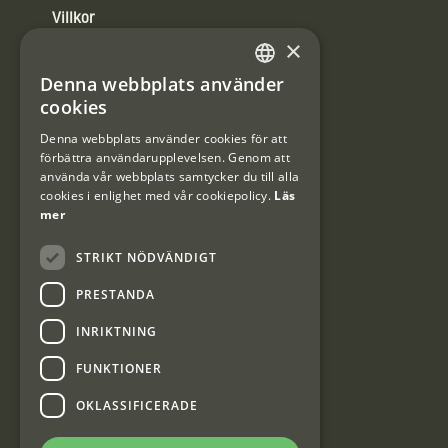
Villkor
×
Integritetspolicy
Denna webbplats använder
SWEDISH
Användarvillkor
cookies
DANISH
Denna webbplats använder cookies för att
#Interjaktfamily
förbättra användarupplevelsen. Genom att
använda vår webbplats samtycker du till alla
cookies i enlighet med vår cookiepolicy.
Läs
mer
Kundklubb
STRIKT NÖDVÄNDIGT
Information om kundklubben.
PRESTANDA
INRIKTNING
FUNKTIONER
Interjakt SE
OKLASSIFICERADE