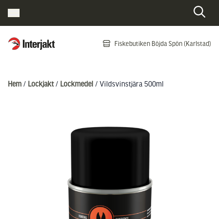
Interjakt SE
Fiskebutiken Böjda Spön (Karlstad)
Hoppa till innehåll
Hem
/
Lockjakt
/
Lockmedel
/ Vildsvinstjära 500ml