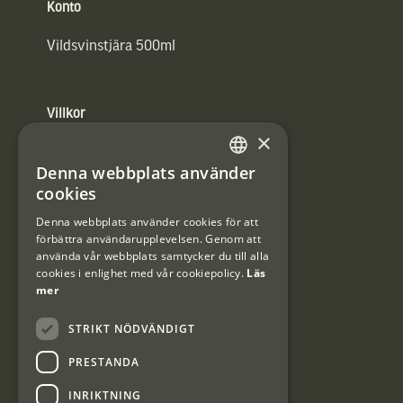
Konto
Vildsvinstjära 500ml
Villkor
×
Integritetspolicy
Denna webbplats använder
SWEDISH
Användarvillkor
cookies
DANISH
Denna webbplats använder cookies för att
#Interjaktfamily
förbättra användarupplevelsen. Genom att
använda vår webbplats samtycker du till alla
cookies i enlighet med vår cookiepolicy.
Läs
mer
Kundklubb
STRIKT NÖDVÄNDIGT
Information om kundklubben.
PRESTANDA
INRIKTNING