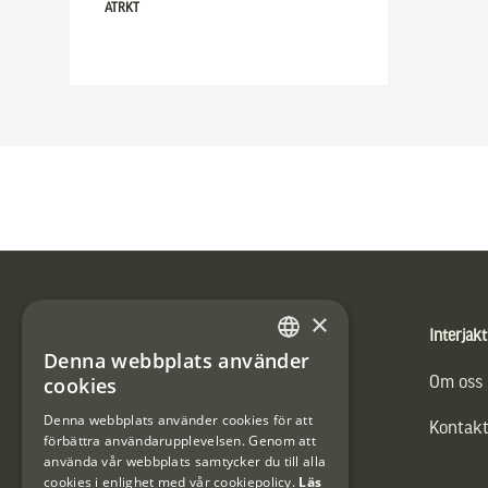
ATRKT
Sidfot
×
Produkter
Interjakt
Denna webbplats använder
SWEDISH
cookies
Vännäs Friluftbyxa
Om oss
DANISH
Denna webbplats använder cookies för att
Kontakt
förbättra användarupplevelsen. Genom att
använda vår webbplats samtycker du till alla
cookies i enlighet med vår cookiepolicy.
Läs