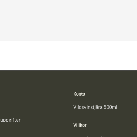
Konto
Vildsvinstjära 500ml
uppgifter
Villkor