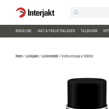
Interjakt SE
Hoppa till innehåll
RIDGELINE
JAKT & FRILUFTSKLÄDER
TILLBEHÖR
OPT
Hem
/
Lockjakt
/
Lockmedel
/ Vildsvinstjära 500ml