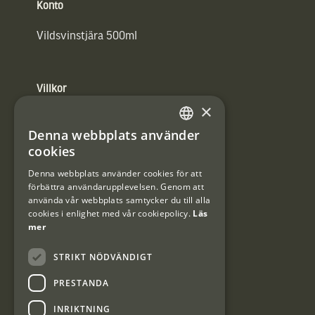
Konto
Vildsvinstjära 500ml
Villkor
×
Integritetspolicy
Denna webbplats använder
SWEDISH
Användarvillkor
cookies
DANISH
Denna webbplats använder cookies för att
#Interjaktfamily
förbättra användarupplevelsen. Genom att
använda vår webbplats samtycker du till alla
cookies i enlighet med vår cookiepolicy.
Läs
mer
Kundklubb
STRIKT NÖDVÄNDIGT
Information om kundklubben.
PRESTANDA
INRIKTNING