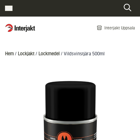
Interjakt SE
Interjakt Uppsala
Hoppa till innehåll
Hem
/
Lockjakt
/
Lockmedel
/ Vildsvinstjära 500ml