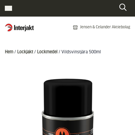
Interjakt SE
Jensen & Celander Aktiebolag
Hoppa till innehåll
Hem
/
Lockjakt
/
Lockmedel
/ Vildsvinstjära 500ml