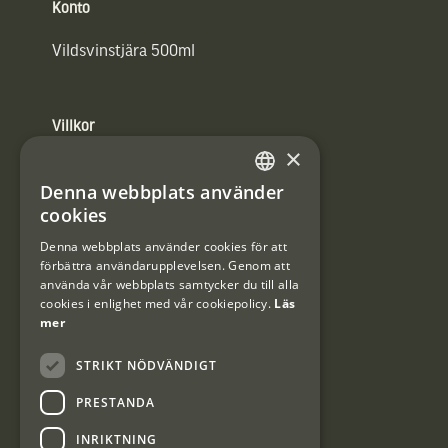
Konto
Vildsvinstjära 500ml
Villkor
×
Integritetspolicy
Denna webbplats använder
SWEDISH
Användarvillkor
cookies
DANISH
Denna webbplats använder cookies för att
#Interjaktfamily
förbättra användarupplevelsen. Genom att
använda vår webbplats samtycker du till alla
cookies i enlighet med vår cookiepolicy.
Läs
mer
Kundklubb
STRIKT NÖDVÄNDIGT
Information om kundklubben.
PRESTANDA
INRIKTNING