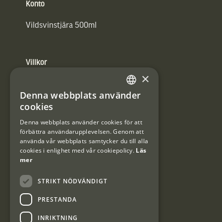
Konto
Vildsvinstjära 500ml
Villkor
×
Integritetspolicy
Denna webbplats använder
SWEDISH
Användarvillkor
cookies
DANISH
Denna webbplats använder cookies för att
#Interjaktfamily
förbättra användarupplevelsen. Genom att
använda vår webbplats samtycker du till alla
cookies i enlighet med vår cookiepolicy.
Läs
mer
Kundklubb
STRIKT NÖDVÄNDIGT
Information om kundklubben.
PRESTANDA
INRIKTNING