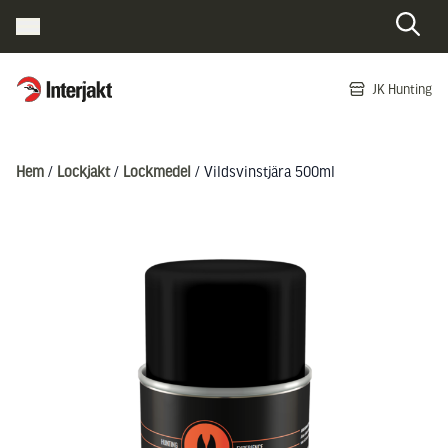
Interjakt SE
JK Hunting
Hoppa till innehåll
Hem
/
Lockjakt
/
Lockmedel
/ Vildsvinstjära 500ml